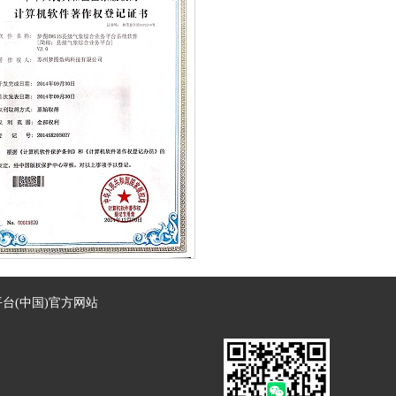
d平台(中国)官方网站