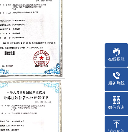
在线客服
服务热线
微信咨询
返回顶部