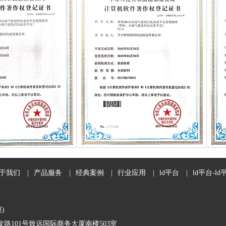
于我们
|
产品服务
|
经典案例
|
行业应用
|
ld平台
|
ld平台-l
赵)
路101号致远国际商务大厦南楼503室