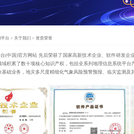
ld平台
>
关于我们
>
资质荣誉
d平台(中国)官方网站 先后荣获了国家高新技术企业、软件研发
领域积累了数十项核心知识产权，包括全系列地理信息系统平台
象基础业务，地灾多尺度精细化气象风险预警预报、临灾监测及