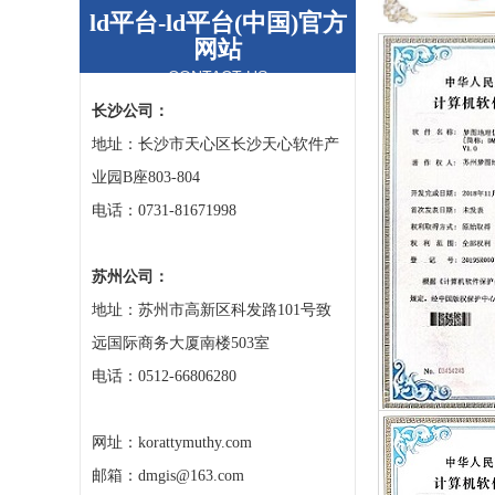
ld平台-ld平台(中国)官方
网站
CONTACT US
长沙公司：
地址：长沙市天心区长沙天心软件产
业园B座803-804
电话：0731-81671998
苏州公司：
地址：苏州市高新区科发路101号致
远国际商务大厦南楼503室
电话：0512-66806280
网址：korattymuthy.com
邮箱：dmgis@163.com