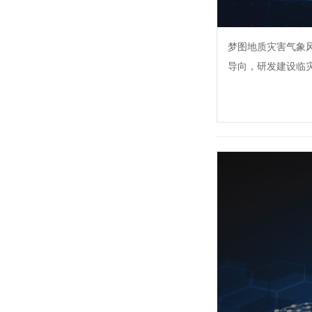
梦图地质灾害气象
导向，研发建设临