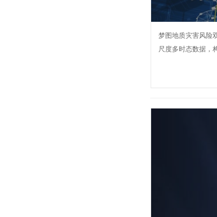
梦图地质灾害风险
尺度多时态数据，