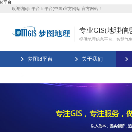
ld平台
欢迎访问ld平台-ld平台(中国)官方网站 官方网站！
专业GIS(地理
提供地理信息平台、智慧气
梦图ld平台
关于我们
ld平台-ld平台(中国)官方网站