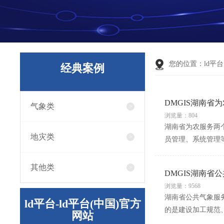
您的位置：
ld平台
经典案例
DMGIS湖南省
气象类
浏览量：804
湖南省为农服务两
地灾类
员管理、系统管理
其他类
DMGIS湖南省
浏览量：9568
湖南省公共气象服务
ld平台-ld平台(中国)官方
的是建设加工规范
网站