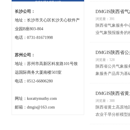
CONTACT US
DMGIS陕西省
长沙公司：
浏览量：391
地址：长沙市天心区长沙天心软件产
陕西省气象服务中心
业园B座803-804
业气象预报服务的
电话：0731-81671998
DMGIS陕西省
苏州公司：
浏览量：528
地址：苏州市高新区科发路101号致
陕西省公共气象服
远国际商务大厦南楼503室
象服务产品库为基
电话：0512-66806280
DMGIS陕西省
网址：korattymuthy.com
浏览量：388
邮箱：dmgis@163.com
陕西省黄土高原地
农业干旱分析模型