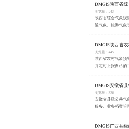
DMGIS陕西省
浏览量：543
陕西省综合气象观
通气象、旅游气象
DMGIS陕西省
浏览量：445
陕西省农村气象预警
并定时上报自己的
DMGIS安徽省
浏览量：326
安徽省县级公共气
服务、业务档案管
DMGIS广西县