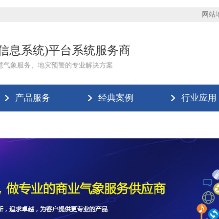
网站
理信息系统)平台系统服务商
慧气象服务、地灾预警的专业解决方案
产品服务
经典案例
行业应用