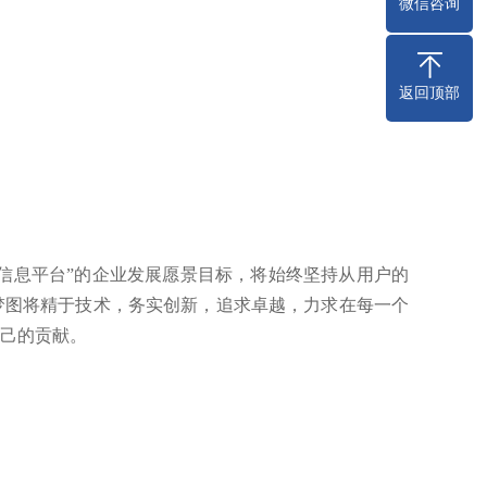
微信咨询
返回顶部
地理信息平台”的企业发展愿景目标，将始终坚持从用户的
梦图将精于技术，务实创新，追求卓越，力求在每一个
自己的贡献。