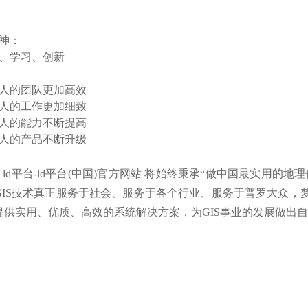
神：
、学习、创新
人的团队更加高效
人的工作更加细致
人的能力不断提高
人的产品不断升级
平台-ld平台(中国)官方网站 将始终秉承“做中国最实用的
GIS技术真正服务于社会、服务于各个行业、服务于普罗大众，
提供实用、优质、高效的系统解决方案，为GIS事业的发展做出