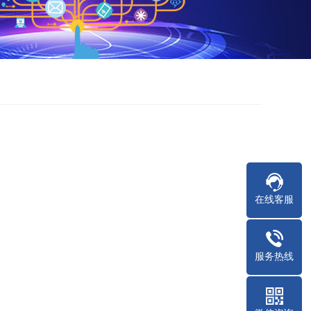
在线客服
服务热线