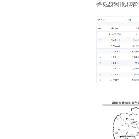
警模型精细化和精