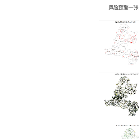
风险预警一张