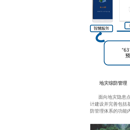
地灾综防管理
面向地灾隐患点与
计建设并完善包括
防管理体系的功能